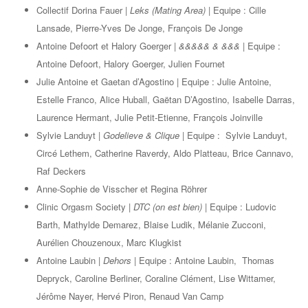
Collectif Dorina Fauer |
Leks (Mating Area) |
Equipe : Cille
Lansade, Pierre-Yves De Jonge, François De Jonge
Antoine Defoort et Halory Goerger |
&&&&& & &&& |
Equipe :
Antoine Defoort, Halory Goerger, Julien Fournet
Julie Antoine et Gaetan d’Agostino | Equipe : Julie Antoine,
Estelle Franco, Alice Huball, Gaëtan D’Agostino, Isabelle Darras,
Laurence Hermant, Julie Petit-Etienne, François Joinville
Sylvie Landuyt |
Godelieve & Clique |
Equipe : Sylvie Landuyt,
Circé Lethem, Catherine Raverdy, Aldo Platteau, Brice Cannavo,
Raf Deckers
Anne-Sophie de Visscher et Regina Röhrer
Clinic Orgasm Society |
DTC (on est bien) |
Equipe : Ludovic
Barth, Mathylde Demarez, Blaise Ludik, Mélanie Zucconi,
Aurélien Chouzenoux, Marc Klugkist
Antoine Laubin |
Dehors |
Equipe : Antoine Laubin, Thomas
Depryck, Caroline Berliner, Coraline Clément, Lise Wittamer,
Jérôme Nayer, Hervé Piron, Renaud Van Camp