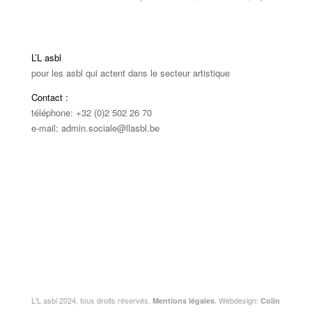
L’L asbl
pour les asbl qui actent dans le secteur artistique
Contact :
téléphone: +32 (0)2 502 26 70
e-mail: admin.sociale@llasbl.be
L'L asbl 2024, tous droits réservés.
Webdesign:
Mentions légales.
Colin