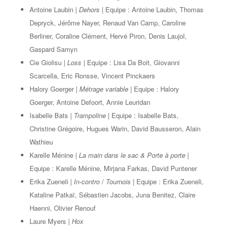
Antoine Laubin |
Dehors |
Equipe : Antoine Laubin, Thomas
Depryck, Jérôme Nayer, Renaud Van Camp, Caroline
Berliner, Coraline Clément, Hervé Piron, Denis Laujol,
Gaspard Samyn
Cie Giolisu |
Loss |
Equipe : Lisa Da Boit, Giovanni
Scarcella, Eric Ronsse, Vincent Pinckaers
Halory Goerger |
Métrage variable |
Equipe : Halory
Goerger, Antoine Defoort, Annie Leuridan
Isabelle Bats |
Trampoline |
Equipe : Isabelle Bats,
Christine Grégoire, Hugues Warin, David Bausseron, Alain
Wathieu
Karelle Ménine |
La main dans le sac & Porte à porte |
Equipe : Karelle Ménine, Mirjana Farkas, David Puntener
Erika Zueneli |
In-contro
/
Tournois |
Equipe : Erika Zueneli,
Kataline Patkaï, Sébastien Jacobs, Juna Benitez, Claire
Haenni, Olivier Renouf
Laure Myers |
Hox