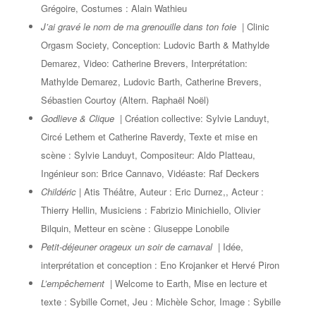
Grégoire, Costumes : Alain Wathieu
J’ai gravé le nom de ma grenouille dans ton foie
| Clinic
Orgasm Society, Conception: Ludovic Barth & Mathylde
Demarez, Video: Catherine Brevers, Interprétation:
Mathylde Demarez, Ludovic Barth, Catherine Brevers,
Sébastien Courtoy (Altern. Raphaël Noël)
Godlieve & Clique
| Création collective: Sylvie Landuyt,
Circé Lethem et Catherine Raverdy, Texte et mise en
scène : Sylvie Landuyt, Compositeur: Aldo Platteau,
Ingénieur son: Brice Cannavo, Vidéaste: Raf Deckers
Childéric
| Atis Théâtre, Auteur : Eric Durnez,, Acteur :
Thierry Hellin, Musiciens : Fabrizio Minichiello, Olivier
Bilquin, Metteur en scène : Giuseppe Lonobile
Petit-déjeuner orageux un soir de carnaval
| Idée,
interprétation et conception : Eno Krojanker et Hervé Piron
L’empêchement
| Welcome to Earth, Mise en lecture et
texte : Sybille Cornet, Jeu : Michèle Schor, Image : Sybille