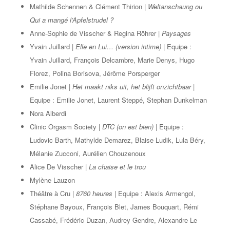
Mathilde Schennen & Clément Thirion |
Weltanschaung ou
Qui a mangé l’Apfelstrudel ?
Anne-Sophie de Visscher & Regina Röhrer |
Paysages
Yvain Juillard |
Elle en Lui… (version intime) |
Equipe :
Yvain Juillard, François Delcambre, Marie Denys, Hugo
Florez, Polina Borisova, Jérôme Porsperger
Emilie Jonet |
Het maakt niks uit, het blijft onzichtbaar |
Equipe : Emilie Jonet, Laurent Steppé, Stephan Dunkelman
Nora Alberdi
Clinic Orgasm Society |
DTC (on est bien) |
Equipe :
Ludovic Barth, Mathylde Demarez, Blaise Ludik, Lula Béry,
Mélanie Zucconi, Aurélien Chouzenoux
Alice De Visscher |
La chaise et le trou
Mylène Lauzon
Théâtre à Cru |
8760 heures |
Equipe : Alexis Armengol,
Stéphane Bayoux, François Blet, James Bouquart, Rémi
Cassabé, Frédéric Duzan, Audrey Gendre, Alexandre Le