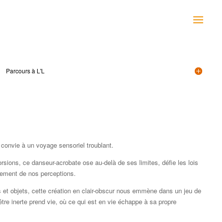
Parcours à L'L
 convie à un voyage sensoriel troublant.
orsions, ce danseur-acrobate ose au-delà de ses limites, défie les lois
sement de nos perceptions.
s et objets, cette création en clair-obscur nous emmène dans un jeu de
t être inerte prend vie, où ce qui est en vie échappe à sa propre