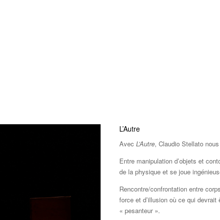
L’Autre
Avec
L’Autre
, Claudio Stellato nous
Entre manipulation d’objets et cont
de la physique et se joue ingénieu
Rencontre/confrontation entre corp
force et d’illusion où ce qui devrai
« pesanteur ».