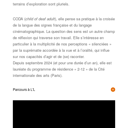
terrains d’exploration sont pluriels.
CODA (
child of deaf adult
), elle pense sa pratique à la croisée
de la langue des signes française et du langage
cinématographique. La question des sens est un autre champ
de réflexion qui traverse son travail. Elle s’intéresse en
particulier à la multiplicité de nos perceptions « silenciées »
par la suprématie accordée à la vue et à l’oralité, qui influe
sur nos capacités d’agir et de (se) raconter.
Depuis septembre 2024 (et pour une durée d’un an), elle est
lauréate du programme de résidence « 2-12 » de la Cité
internationale des arts (Paris).
Parcours à L'L