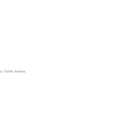
gn:
.
Colin Junius