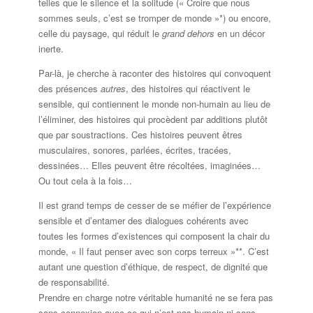
telles que le silence et la solitude (« Croire que nous
sommes seuls, c’est se tromper de monde »*) ou encore,
celle du paysage, qui réduit le
grand dehors
en un décor
inerte.
Par-là, je cherche à raconter des histoires qui convoquent
des présences
autres
, des histoires qui réactivent le
sensible, qui contiennent le monde non-humain au lieu de
l’éliminer, des histoires qui procèdent par additions plutôt
que par soustractions. Ces histoires peuvent êtres
musculaires, sonores, parlées, écrites, tracées,
dessinées… Elles peuvent être récoltées, imaginées…
Ou tout cela à la fois…
Il est grand temps de cesser de se méfier de l’expérience
sensible et d’entamer des dialogues cohérents avec
toutes les formes d’existences qui composent la chair du
monde, « Il faut penser avec son corps terreux »**. C’est
autant une question d’éthique, de respect, de dignité que
de responsabilité.
Prendre en charge notre véritable humanité ne se fera pas
sans connexion avec ce qui n’est pas humain ni sans