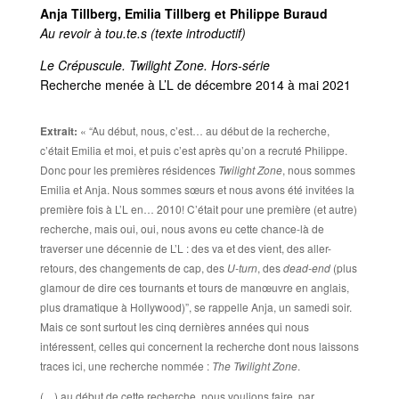
Anja Tillberg, Emilia Tillberg et Philippe Buraud
Au revoir à tou.te.s (texte introductif)
Le Crépuscule. Twilight Zone. Hors-série
Recherche menée à L’L de décembre 2014 à mai 2021
Extrait:
« “Au début, nous, c’est… au début de la recherche,
c’était Emilia et moi, et puis c’est après qu’on a recruté Philippe.
Donc pour les premières résidences
Twilight Zone
, nous sommes
Emilia et Anja. Nous sommes sœurs et nous avons été invitées la
première fois à L’L en… 2010! C’était pour une première (et autre)
recherche, mais oui, oui, nous avons eu cette chance-là de
traverser une décennie de L’L : des va et des vient, des aller-
retours, des changements de cap, des
U-turn
, des
dead-end
(plus
glamour de dire ces tournants et tours de manœuvre en anglais,
plus dramatique à Hollywood)”, se rappelle Anja, un samedi soir.
Mais ce sont surtout les cinq dernières années qui nous
intéressent, celles qui concernent la recherche dont nous laissons
traces ici, une recherche nommée :
The Twilight Zone
.
(…) au début de cette recherche, nous voulions faire, par