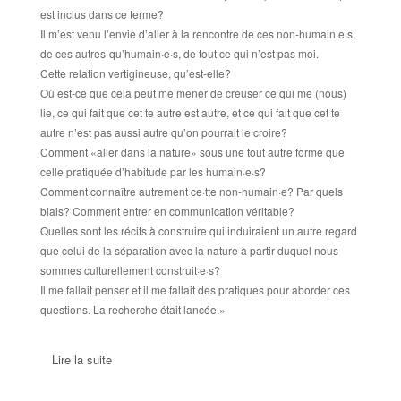
est inclus dans ce terme?
Il m’est venu l’envie d’aller à la rencontre de ces non-humain·e·s,
de ces autres-qu’humain·e·s, de tout ce qui n’est pas moi.
Cette relation vertigineuse, qu’est-elle?
Où est-ce que cela peut me mener de creuser ce qui me (nous)
lie, ce qui fait que cet·te autre est autre, et ce qui fait que cet·te
autre n’est pas aussi autre qu’on pourrait le croire?
Comment «aller dans la nature» sous une tout autre forme que
celle pratiquée d’habitude par les humain·e·s?
Comment connaître autrement ce·tte non-humain·e? Par quels
biais? Comment entrer en communication véritable?
Quelles sont les récits à construire qui induiraient un autre regard
que celui de la séparation avec la nature à partir duquel nous
sommes culturellement construit·e·s?
Il me fallait penser et il me fallait des pratiques pour aborder ces
questions. La recherche était lancée.»
Lire la suite