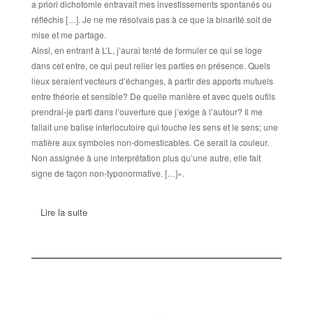
a priori dichotomie entravait mes investissements spontanés ou
réfléchis […]. Je ne me résolvais pas à ce que la binarité soit de
mise et me partage.
Ainsi, en entrant à L’L, j’aurai tenté de formuler ce qui se loge
dans cet entre, ce qui peut relier les parties en présence. Quels
lieux seraient vecteurs d’échanges, à partir des apports mutuels
entre théorie et sensible? De quelle manière et avec quels outils
prendrai-je parti dans l’ouverture que j’exige à l’autour? Il me
fallait une balise interlocutoire qui touche les sens et le sens; une
matière aux symboles non-domesticables. Ce serait la couleur.
Non assignée à une interprétation plus qu’une autre, elle fait
signe de façon non-typonormative. […]».
Lire la suite