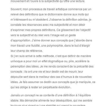
mouvement et l’ouvre à la subjectivité qu’offre une lecture.
Souvent, mon processus de travail artistique commence par un
relevé des définitions que le dictionnaire donne aux mots qui
m’intéressent ou m’obsèdent. J’observe la définition admise, je
constate les résonances avec ma subjectivité et mon désir
d’exprimer mes propres définitions. Ce glissement de l’objectif
vers le subjectif et du réel vers l’image est un geste
d’appropriation. J’aime donner aux concepts que j’aborde dans
mon travail une fluidité, une polymorphie, dans le but d’élargir
leur champ de référence.
Si j’en suis arrivé à cette méthode, c’est que définir de manière
univoque a pour moi un effet dogmatique ou, pire, accélère la
péremption des idées. Je me rends conscient de la précarité des
concepts : ils ont une vie et leur destin est de mourir, leur
dépouille sert dans le meilleur des cas d’humus à de nouvelles
idées. Je fais assumer ce destin aux concepts que je manipule, ce
qui les oblige à rester en perpétuelle évolution.
Jamais un concept ne se contente d’une définition à l’équilibre
stable. Ma démarche alimente leur déséquilibre, qui me semble
toujours plus vivant qu’une stabilité qui prend la poussière.