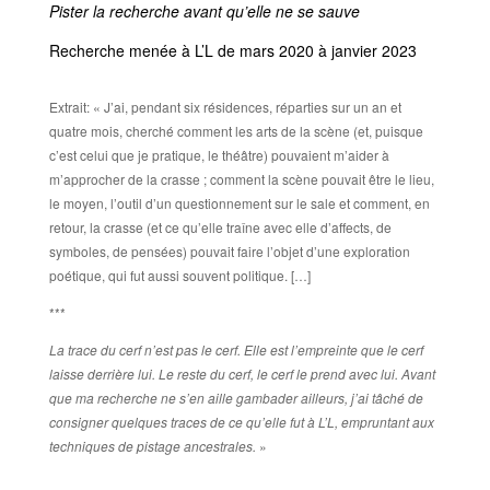
Pister la recherche avant qu’elle ne se sauve
Recherche menée à L’L de mars 2020 à janvier 2023
Extrait: « J’ai, pendant six résidences, réparties sur un an et
quatre mois, cherché comment les arts de la scène (et, puisque
c’est celui que je pratique, le théâtre) pouvaient m’aider à
m’approcher de la crasse ; comment la scène pouvait être le lieu,
le moyen, l’outil d’un questionnement sur le sale et comment, en
retour, la crasse (et ce qu’elle traîne avec elle d’affects, de
symboles, de pensées) pouvait faire l’objet d’une exploration
poétique, qui fut aussi souvent politique. […]
***
La trace du cerf n’est pas le cerf. Elle est l’empreinte que le cerf
laisse derrière lui. Le reste du cerf, le cerf le prend avec lui. Avant
que ma recherche ne s’en aille gambader ailleurs, j’ai tâché de
consigner quelques traces de ce qu’elle fut à L’L, empruntant aux
techniques de pistage ancestrales.
»