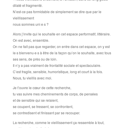
dilaté et fragmenté.
N’est-ce pas formidable de simplement se dire que par le
vieillissement
nous sommes uni·e·s ?
Alors j’invite qui le souhaite en cet espace performatif, littéraire.
On est avec, ensemble.
On ne fait pas que regarder, on entre dans cet espace, on y est
le·s bienvenu·e·s à être de la façon qu’on le souhaite, avec tous
ses sens, de près ou de loin.
Il n’y a pas vraiment de frontalité sociale et spectaculaire.
C’est fragile, sensible, humoristique, long et court à la fois.
Nous, tu vieillis avec moi.
Je t’ouvre le cœur de cette recherche,
tu vas suivre mes cheminements de corps, de pensées
et de sensible qui se relaient,
se coupent, se tressent, se confrontent,
se contredisent et finissant par se recouper.
La recherche, comme le vieillissement ça ressemble à tout,