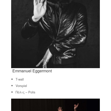
Emmanuel Eggermont
T-wall
Vorspiel
Πόλις – Polis