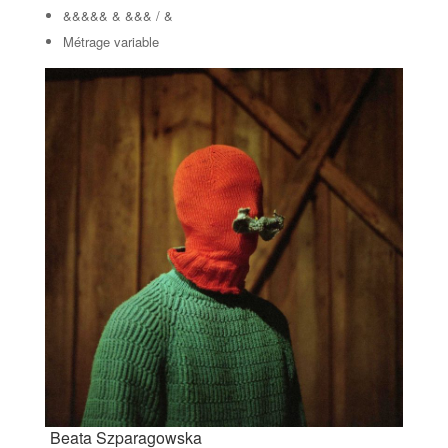
&&&&& & &&& / &
Métrage variable
Beata Szparagowska