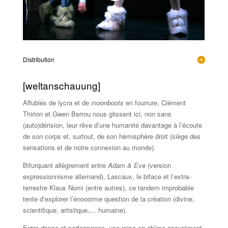
Distribution
[weltanschauung]
Affublés de lycra et de
moonboots
en fourrure, Clément
Thirion et Gwen Berrou nous glissent ici, non sans
(auto)dérision, leur rêve d’une humanité davantage à l’écoute
de son corps et, surtout, de son hémisphère droit (siège des
sensations et de notre connexion au monde).
Bifurquant allègrement entre
Adam & Eve
(version
expressionnisme allemand), Lascaux, le biface et l’extra-
terrestre Klaus Nomi (entre autres), ce tandem improbable
tente d’explorer l’énooorme question de la création (divine,
scientifique, artistique,… humaine).
Entre danse et performance, une mise en abîme assurément