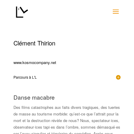
Clément Thirion
www.kosmocompany.net
Parcours à L'L
Danse macabre
Des films catastrophes aux faits divers tragiques, des tueries
de masse au tourisme morbide: qu’est-ce que l’attrait pour la
mort et la destruction révèle de nous? Nous, spectateur·ices,
observateur·ices tapi·es dans l’ombre, sommes démasqué·es
par l’aveu singulier et téméraire du comédien. Après nous