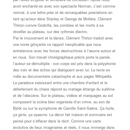
avoir enchanté·es avec son spectacle Norman, c’est comme
normal, à une lettre près et de remarquables prestations en
tant qu’acteur dans Stanley et George de Molière, Clément
Thirion convie Godzilla, les zombies et les morts à se
réveiller au plateau, sur des rythmes électro.
Par le mouvement et la danse, Clément Thirion traduit avec
une ironie grinçante ce rapport inexplicable que nous
entretenons avec les forces destructrices à l’œuvre autour et
en nous. Son travail chorégraphique précis porte la parole,
l’auteur se démultiplie : son corps est pris dans la polyphonie
des voix et des échos qui dialoguent avec lui. Le texte se
mêle au documentaire catastrophe et aux pages Wikipédia.
Le paradoxe saisissant entre une chambre d’enfant et le
déferlement du chaos répond au mariage étrange du sublime
et de l’obscène. Sur le plateau, vidéos et marquages au sol
composent la scène bien organisée d’un crime, au son de
Björk ou sur la symphonie de Camille Saint-Saëns. Ça hurle,
ça gicle, ça spasme. Le décor fait maison et sommaire est
pensé pour s’effacer dans le récit. Comme une carte
évolutive de lieux imaginaires et réels, il nous immerge dans