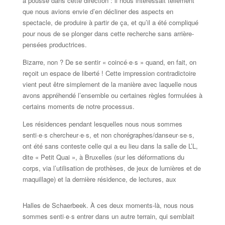
a poussé dans cette direction : il nous intéressait tellement
que nous avions envie d’en décliner des aspects en
spectacle, de produire à partir de ça, et qu’il a été compliqué
pour nous de se plonger dans cette recherche sans arrière-
pensées productrices.
Bizarre, non ? De se sentir « coincé·e·s » quand, en fait, on
reçoit un espace de liberté ! Cette impression contradictoire
vient peut être simplement de la manière avec laquelle nous
avons appréhendé l’ensemble ou certaines règles formulées à
certains moments de notre processus.
Les résidences pendant lesquelles nous nous sommes
senti·e·s chercheur·e·s, et non chorégraphes/danseur·se·s,
ont été sans conteste celle qui a eu lieu dans la salle de L’L,
dite « Petit Quai », à Bruxelles (sur les déformations du
corps, via l’utilisation de prothèses, de jeux de lumières et de
maquillage) et la dernière résidence, de lectures, aux
Halles de Schaerbeek. À ces deux moments-là, nous nous
sommes senti·e·s entrer dans un autre terrain, qui semblait