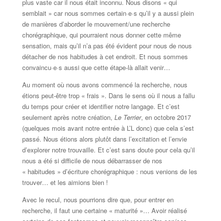
plus vaste car il nous était inconnu. Nous disons « qui
semblait » car nous sommes certain·e·s qu’il y a aussi plein
de manières d’aborder le mouvement/une recherche
chorégraphique, qui pourraient nous donner cette même
sensation, mais qu’il n’a pas été évident pour nous de nous
détacher de nos habitudes à cet endroit. Et nous sommes
convaincu·e·s aussi que cette étape-là allait venir…
Au moment où nous avons commencé la recherche, nous
étions peut-être trop « frais ». Dans le sens où il nous a fallu
du temps pour créer et identifier notre langage. Et c’est
seulement après notre création,
Le Terrier
, en octobre 2017
(quelques mois avant notre entrée à L’L donc) que cela s’est
passé. Nous étions alors plutôt dans l’excitation et l’envie
d’explorer notre trouvaille. Et c’est sans doute pour cela qu’il
nous a été si difficile de nous débarrasser de nos
« habitudes » d’écriture chorégraphique : nous venions de les
trouver… et les aimions bien !
Avec le recul, nous pourrions dire que, pour entrer en
recherche, il faut une certaine « maturité »… Avoir réalisé