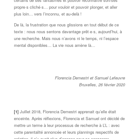
certains de ses fantasmes et pouvoir reconnaître son/ses
propre·s cliché·s… pour vouloir et pouvoir plonger, et aller
plus loin… vers l’inconnu, et au-delà !
De là, la frustration que nous glissions en tout début de ce
texte : nous nous sentons davantage prêt·e·s, aujourd’hui, à
une recherche. Mais nous n’avons ni le temps, ni l’espace
mental disponibles… La vie nous amène là…
Florencia Demestri et Samuel Lefeuvre
Bruxelles, 26 février 2020
[1]
Juillet 2018, Florencia Demestri apprenait qu’elle était
enceinte. Après réflexions, Florencia et Samuel ont décidé de
mettre un terme à leur processus de recherche à L’L : avec
cette parentalité annoncée et leurs plannings respectifs de
création, il n’y avait plus d’espace pour se consacrer